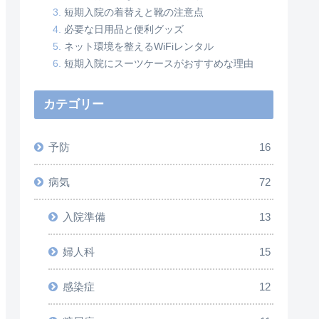
短期入院の着替えと靴の注意点
必要な日用品と便利グッズ
ネット環境を整えるWiFiレンタル
短期入院にスーツケースがおすすめな理由
カテゴリー
予防
16
病気
72
入院準備
13
婦人科
15
感染症
12