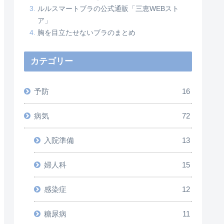
ルルスマートブラの公式通販「三恵WEBスト
ア」
胸を目立たせないブラのまとめ
カテゴリー
予防
16
病気
72
入院準備
13
婦人科
15
感染症
12
糖尿病
11