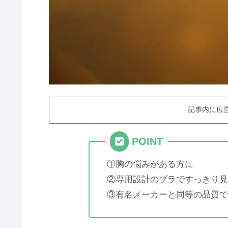
記事内に広
POINT
①胸の悩みがある方に
②専用設計のブラですっきり見
③有名メーカーと同等の品質で