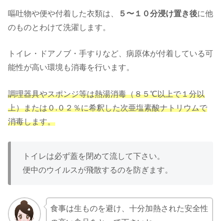
嘔吐物や便や付着した衣類は、
５〜１０分浸け置き後
に他
のものとわけて洗濯します。
トイレ・ドアノブ・手すりなど、病原体が付着している可
能性が高い環境も消毒を行います。
調理器具やスポンジ等は熱湯消毒（８５℃以上で１分以
上）または０.０２％に希釈した次亜塩素酸ナトリウムで
消毒します。
トイレは必ず蓋を閉めて流して下さい。
便中のウイルスが飛散するのを防ぎます。
食事は生ものを避け、十分加熱された安全性