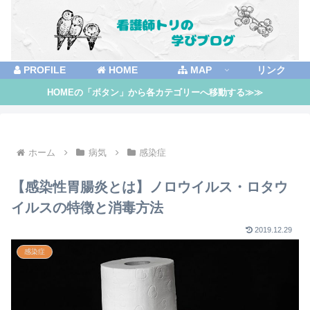
PROFILE
HOME
MAP
リンク
HOMEの「ボタン」から各カテゴリーへ移動する≫≫
ホーム
病気
感染症
【感染性胃腸炎とは】ノロウイルス・ロタウ
イルスの特徴と消毒方法
2019.12.29
感染症