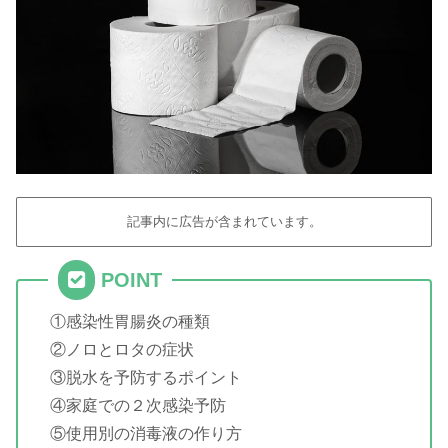
記事内に広告が含まれています。
POINT
①感染性胃腸炎の種類
②ノロとロタの症状
③脱水を予防するポイント
④家庭での２次感染予防
⑤使用別の消毒液の作り方