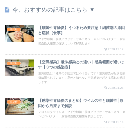
今、おすすめの記事はこちら ▼
【細菌性胃腸炎】うつるため要注意！細菌別の原因
感染症
と症状【食事】
ブドウ球菌・腸炎ビブリオ・サルモネラ・カンピロバクター・腸管
出血性大腸菌の症状について解説します！
2020.12.17
【空気感染】飛沫感染との違い｜感染範囲が違いま
感染症
す【３つの感染症】
空気感染は「通常の予防法では不十分」です！空気感染が起きる病
気は限られています。意外と知らない空気感染が起きる流れを解説
します。
2020.04.28
【感染性胃腸炎のまとめ】ウイルス性と細菌性│原
感染症
因から治療まで解説
ノロ＆ロタウイルス・ブドウ球菌・腸炎ビブリオ・サルモネラ・カ
ンピロバクター・腸管出血性大腸菌を解説します。
2020.12.16