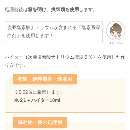
処理前後は
窓を明け、換気扇も使用
します。
次亜塩素酸ナトリウムが含まれる「塩素系漂
白剤」を使用します！
ひよこさん
ハイター
（次亜塩素酸ナトリウム
濃度５％
）を使用した作
り方です。
衣類・調理器具・環境用
※0.02％に希釈します。
水２L＋ハイター10ml
嘔吐物・便の処理用